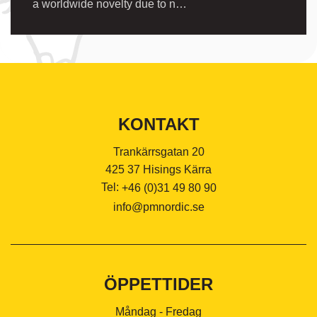
a worldwide novelty due to n…
KONTAKT
Trankärrsgatan 20
425 37 Hisings Kärra
Tel:
+46 (0)31 49 80 90
info@pmnordic.se
ÖPPETTIDER
Måndag - Fredag