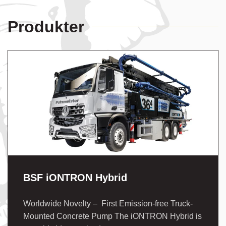
Produkter
BSF iONTRON Hybrid
Worldwide Novelty – First Emission-free Truck-
Mounted Concrete Pump The iONTRON Hybrid is