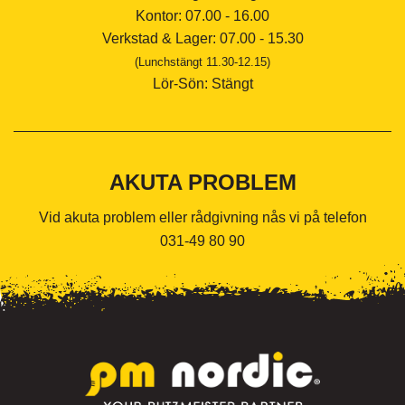
Kontor: 07.00 - 16.00
Verkstad & Lager: 07.00 - 15.30
(Lunchstängt 11.30-12.15)
Lör-Sön: Stängt
AKUTA PROBLEM
Vid akuta problem eller rådgivning nås vi på telefon
031-49 80 90