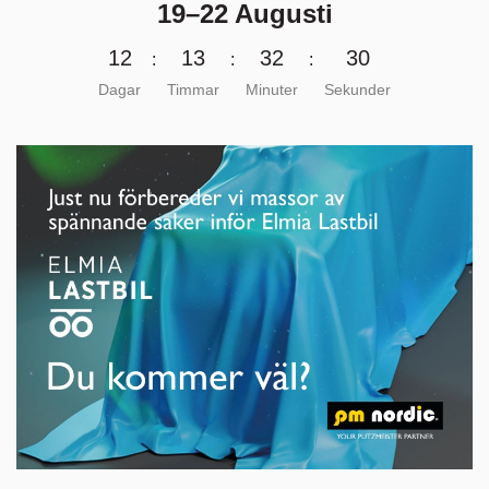
19–22 Augusti
1
2
1
3
3
2
2
9
:
:
:
Dagar
Timmar
Minuter
Sekunder