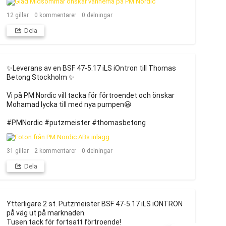
12
gillar
0
kommentarer
0
delningar
Dela
✨Leverans av en BSF 47-5.17 iLS iOntron till Thomas 
Betong Stockholm ✨

Vi på PM Nordic vill tacka för förtroendet och önskar 
Mohamad lycka till med nya pumpen😀

#PMNordic #putzmeister #thomasbetong
31
gillar
2
kommentarer
0
delningar
Dela
Ytterligare 2 st. Putzmeister BSF 47-5.17 iLS iONTRON 
på väg ut på marknaden. 

Tusen tack för fortsatt förtroende!