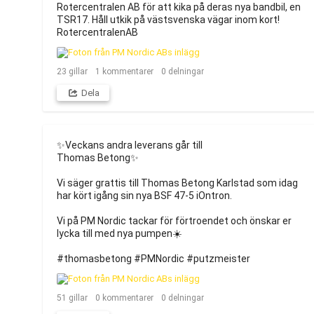
Rotercentralen AB för att kika på deras nya bandbil, en 
TSR17. Håll utkik på västsvenska vägar inom kort!

RotercentralenAB
23
gillar
1
kommentarer
0
delningar
Dela
✨Veckans andra leverans går till 

Thomas Betong✨

Vi säger grattis till Thomas Betong Karlstad som idag 
har kört igång sin nya BSF 47-5 iOntron.

Vi på PM Nordic tackar för förtroendet och önskar er 
lycka till med nya pumpen☀️

#thomasbetong #PMNordic #putzmeister
51
gillar
0
kommentarer
0
delningar