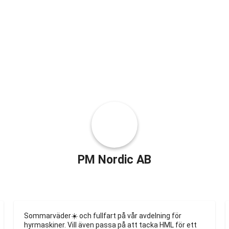
PM Nordic AB
INLÄGG
FOTON
VIDEOR
Sommarväder☀️ och fullfart på vår avdelning för 
hyrmaskiner. Vill även passa på att tacka HML för ett 