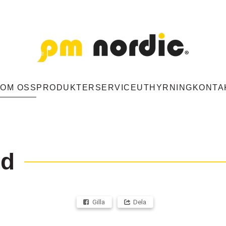
M
OM OSS
PRODUKTER
SERVICE
UTHYRNING
KONTA
ed
Gilla
Dela