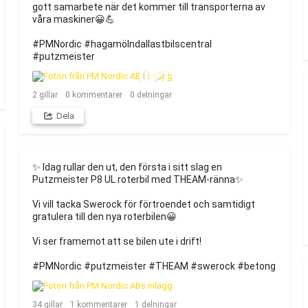
gott samarbete när det kommer till transporterna av 
våra maskiner😀💪

#PMNordic #hagamölndallastbilscentral 
#putzmeister
2
gillar
0
kommentarer
0
delningar
Dela
✨ Idag rullar den ut, den första i sitt slag en 
Putzmeister P8 UL roterbil med THEAM-ränna✨

Vi vill tacka Swerock för förtroendet och samtidigt 
gratulera till den nya roterbilen😀

Vi ser framemot att se bilen ute i drift! 

#PMNordic #putzmeister #THEAM #swerock #betong
34
gillar
1
kommentarer
1
delningar