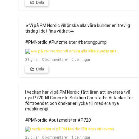
Dela
☀️Vi på PM Nordic vill önska alla våra kunder en trevlig 
tisdag i det fina vädret☀️

#PMNordic #Putzmeister #betongpump
31
gillar
0
kommentarer
0
delningar
Dela
I veckan har vi på PM Nordic fått äran att leverera två 
nya P720 till Concrete Solution Carlstad✨ Vi tackar för 
förtroendet och önskar er lycka till med era nya 
maskiner😀

#PMNordic #putzmeister #P720
25
gillar
0
kommentarer
1
delningar