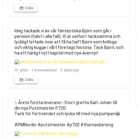
Dela
Idag tackade vi av vår fantastiska Björn som går i 
pension (halvt i alla fall). Vi är oerhört tacksamma och 
lyckligt lottade över att få ha haft Björn som kollega 
och viktig kugge i vårt företags historia. Tack Björn, och 
ha ett härligt nytt kapitel med nya äventyr!
41
gillar
1
kommentarer
0
delningar
Dela
✨Årets första leverans✨Stort grattis Karl-Johan till 
din nya Putzmeister P720.

Tack för förtroendet och lycka till med nya pumpen😀

#PMNordic #putzmeister #p720 #thomasbetong